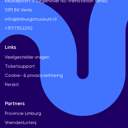
Keulsepoort 5 (tegenover NS-treinstation Venlo)
5911 BX Venlo
info@limburgsmuseum.nl
+31773522112
Links
Veelgestelde vragen
Ticketsupport
Cookie- & privacyverklaring
Perskit
Partners
Provincie Limburg
VriendenLoterij