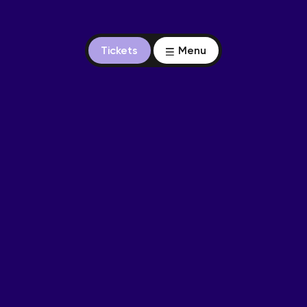
Tickets
Menu
Nieuwe portrettengalerij
Limburgers gezocht!
Nomineer jouw Limburger