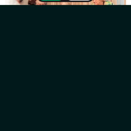
Zorginstellingen
Doorlopend
Onvergetelijk Limburgs Museumtafel
Lees verder