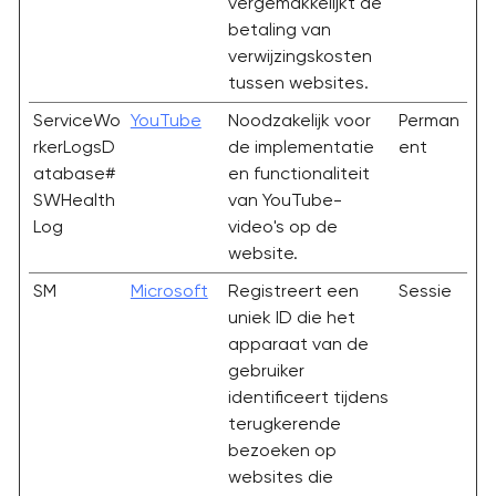
vergemakkelijkt de
betaling van
verwijzingskosten
tussen websites.
ServiceWo
YouTube
Noodzakelijk voor
Perman
rkerLogsD
de implementatie
ent
atabase#
en functionaliteit
SWHealth
van YouTube-
Log
video's op de
website.
SM
Microsoft
Registreert een
Sessie
uniek ID die het
apparaat van de
gebruiker
identificeert tijdens
terugkerende
bezoeken op
websites die