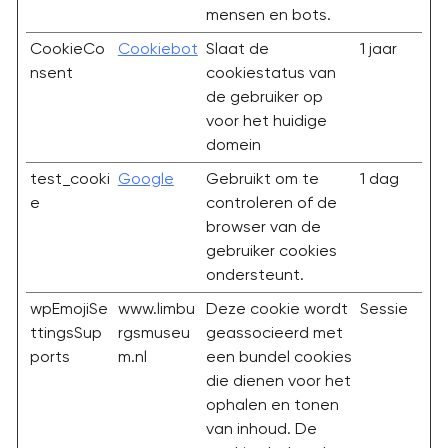
mensen en bots.
CookieCo
Cookiebot
Slaat de
1 jaar
nsent
cookiestatus van
de gebruiker op
voor het huidige
domein
test_cooki
Google
Gebruikt om te
1 dag
e
controleren of de
browser van de
gebruiker cookies
ondersteunt.
wpEmojiSe
www.limbu
Deze cookie wordt
Sessie
ttingsSup
rgsmuseu
geassocieerd met
ports
m.nl
een bundel cookies
die dienen voor het
ophalen en tonen
van inhoud. De