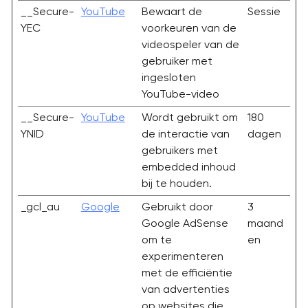
__Secure-
YouTube
Bewaart de
Sessie
YEC
voorkeuren van de
videospeler van de
gebruiker met
ingesloten
YouTube-video
__Secure-
YouTube
Wordt gebruikt om
180
YNID
de interactie van
dagen
gebruikers met
embedded inhoud
bij te houden.
_gcl_au
Google
Gebruikt door
3
Google AdSense
maand
om te
en
experimenteren
met de efficiëntie
van advertenties
op websites die