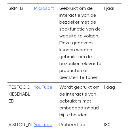
SRM_B
Microsoft
Gebruikt om de
1 jaar
interactie van de
bezoeker met de
zoekfunctie van de
website te volgen.
Deze gegevens
kunnen worden
gebruikt om de
bezoeker relevante
producten of
diensten te tonen.
TESTCOO
YouTube
Wordt gebruikt om
1 dag
KIESENABL
de interactie van
ED
gebruikers met
embedded inhoud
bij te houden.
VISITOR_IN
YouTube
Probeert de
180