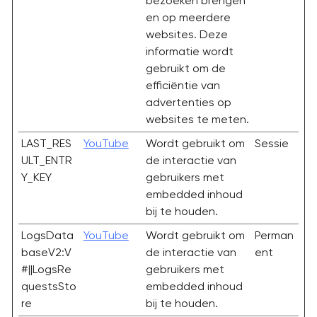
bezoeken brengen
en op meerdere
websites. Deze
informatie wordt
gebruikt om de
efficiëntie van
advertenties op
websites te meten.
LAST_RES
YouTube
Wordt gebruikt om
Sessie
ULT_ENTR
de interactie van
Y_KEY
gebruikers met
embedded inhoud
bij te houden.
LogsData
YouTube
Wordt gebruikt om
Perman
baseV2:V
de interactie van
ent
#||LogsRe
gebruikers met
questsSto
embedded inhoud
re
bij te houden.