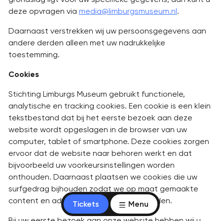
deze opvragen via
media@limburgsmuseum.nl
.
Daarnaast verstrekken wij uw persoonsgegevens aan
andere derden alleen met uw nadrukkelijke
toestemming.
Cookies
Stichting Limburgs Museum gebruikt functionele,
analytische en tracking cookies. Een cookie is een klein
tekstbestand dat bij het eerste bezoek aan deze
website wordt opgeslagen in de browser van uw
computer, tablet of smartphone. Deze cookies zorgen
ervoor dat de website naar behoren werkt en dat
bijvoorbeeld uw voorkeursinstellingen worden
onthouden. Daarnaast plaatsen we cookies die uw
surfgedrag bijhouden zodat we op maat gemaakte
content en advertenties kunnen aanbieden.
Tickets
Menu
Bij uw eerste bezoek aan onze website hebben wij u