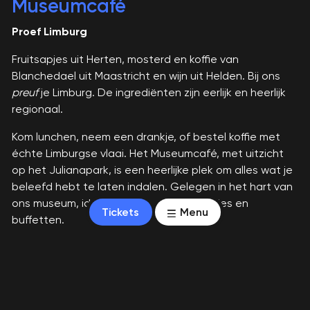
Museumcafé
Proef Limburg
Fruitsapjes uit Herten, mosterd en koffie van
Blanchedael uit Maastricht en wijn uit Helden. Bij ons
preuf
je Limburg. De ingrediënten zijn eerlijk en heerlijk
regionaal.
Kom lunchen, neem een drankje, of bestel koffie met
échte Limburgse vlaai. Het Museumcafé, met uitzicht
op het Julianapark, is een heerlijke plek om alles wat je
beleefd hebt te laten indalen. Gelegen in het hart van
ons museum, ideaal voor borrels, recepties en
Tickets
Menu
buffetten.
Klik
hier
om de menukaart te bekijken.