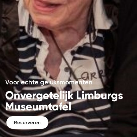
Voor echte geluksmomenten
Onvergetelijk Limburgs
Museumtafel
Reserveren