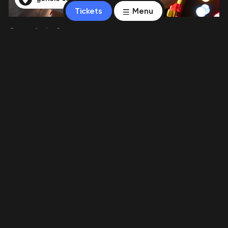
Tickets
Menu
Groep 1 t/m 8
Kijken naar kunst
Lees meer
gehele schooljaar