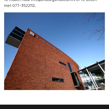
met 077-3522112.