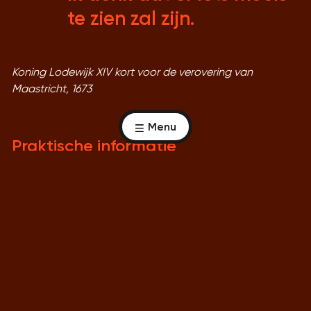
te zien zal zijn.
Koning Lodewijk XIV kort voor de verovering van
Maastricht, 1673
Menu
Praktische informatie
Wanneer:
zaterdag 7 en zondag 8 oktober 2023,
11:00 tot 17:00 uur.
Waar:
de foyer.
Kosten:
gratis bij te wonen (exclusief entree
Limburgs Museum). Wil je tijdens het Wargaming
Weekend ons museum bezoeken? Reserveer dan je
tickets
via onze webshop
.