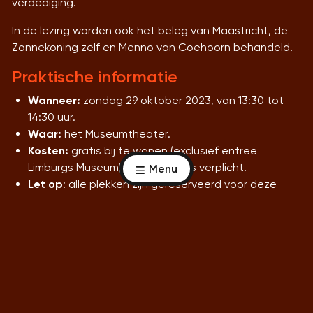
verdediging.
In de lezing worden ook het beleg van Maastricht, de
Zonnekoning zelf en Menno van Coehoorn behandeld.
Praktische informatie
Wanneer:
zondag 29 oktober 2023, van 13:30 tot
14:30 uur.
Waar:
het Museumtheater.
Kosten:
gratis bij te wonen (exclusief entree
Limburgs Museum). Aanmelden is verplicht.
Menu
Let op
: alle plekken zijn gereserveerd voor deze
lezing.
Rondleiding:
wil je na afloop van de lezing
meedoen met de specialistische rondleiding door
De Zonnekoning en Oranje
?
Kijk dan hier
voor een
individuele rondleiding of neem voor een
groepsrondleiding contact op met de afdeling
Reserveringen & Sales