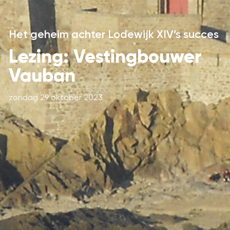
Het geheim achter Lodewijk XIV’s succes
Lezing: Vestingbouwer
Vauban
zondag 29 oktober 2023