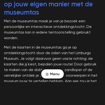
op jouw eigen manier met de
museumtas
Met de museumtas maak je van je bezoek een
persoonlijke en interactieve ontdekkingstocht. De
museumtas kan in iedere tentoonstelling gebruikt
worden.
Met de kaarten in de museumtas ga je op
ontdekkingstocht door de zalen van het Limburgs
Museum. Je volgt daarvoor geen vaste richting: de
kaarten die jij kiest, bepalen jouw route! Door gebruik
te maken van de dobbelsteen, de zandloper of de
Menu
verrekijker ontdek je samen wat de voorwerpen in het
museum jouw te vertellen hebben. Aan wie zou je het
voorwerp cadeau willen geven? Wat zou je met het
voorwerp doen als je het uit de vitrine zou mogen
pakken?
Wat zou je willen vragen aan de maker van het