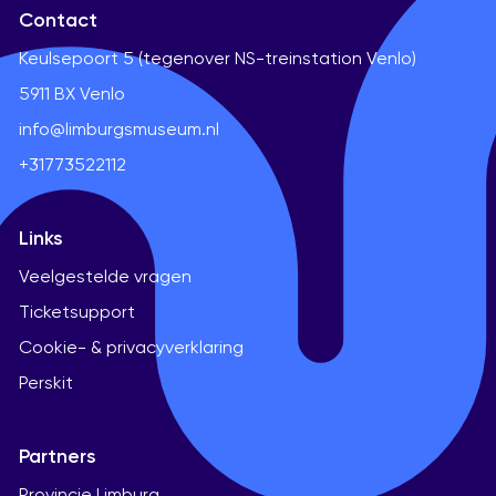
Contact
Keulsepoort 5 (tegenover NS-treinstation Venlo)
5911 BX Venlo
info@limburgsmuseum.nl
+31773522112
Links
Veelgestelde vragen
Ticketsupport
Cookie- & privacyverklaring
Perskit
Partners
Provincie Limburg