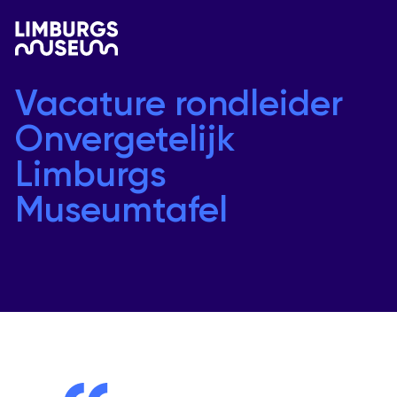
Vacature rondleider
Onvergetelijk
Limburgs
Museumtafel