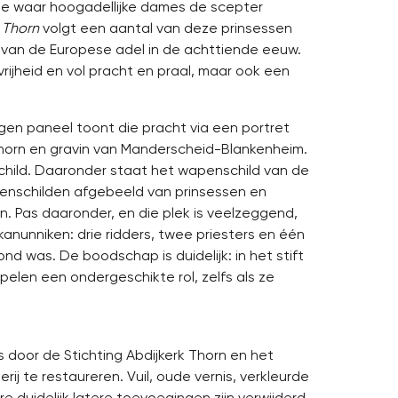
e waar hoogadellijke dames de scepter
 Thorn
volgt een aantal van deze prinsessen
en van de Europese adel in de achttiende eeuw.
vrijheid en vol pracht en praal, maar ook een
n paneel toont die pracht via een portret
Thorn en gravin van Manderscheid-Blankenheim.
hild. Daaronder staat het wapenschild van de
penschilden afgebeeld van prinsessen en
n. Pas daaronder, en die plek is veelzeggend,
anunniken: drie ridders, twee priesters en één
d was. De boodschap is duidelijk: in het stift
elen een ondergeschikte rol, zelfs als ze
is door de Stichting Abdijkerk Thorn en het
j te restaureren. Vuil, oude vernis, verkleurde
 duidelijk latere toevoegingen zijn verwijderd.