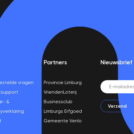
Partners
Nieuwsbrief
estelde vragen
Provincie Limburg
Email
(Vereist)
tsupport
VriendenLoterij
e- &
Businessclub
yverklaring
Limburgs Erfgoed
t
Gemeente Venlo