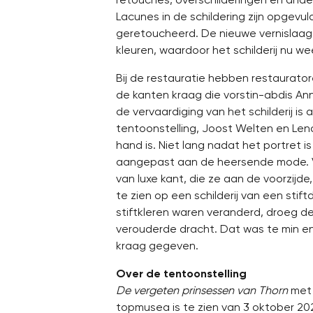
Lacunes in de schildering zijn opgevu
geretoucheerd. De nieuwe vernislaag
kleuren, waardoor het schilderij nu w
Bij de restauratie hebben restaurato
de kanten kraag die vorstin-abdis Ann
de vervaardiging van het schilderij i
tentoonstelling, Joost Welten en Le
hand is. Niet lang nadat het portret is
aangepast aan de heersende mode. 
van luxe kant, die ze aan de voorzijde,
te zien op een schilderij van een stift
stiftkleren waren veranderd, droeg de
verouderde dracht. Dat was te min e
kraag gegeven.
Over de tentoonstelling
De vergeten prinsessen van Thorn
met 
topmusea is te zien van 3 oktober 202