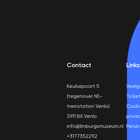
Contact
Links
Keulsepoort 5
Veelg
(tegenover NS-
Ticke
treinstation Venlo)
Cooki
5911 BX Venlo
privac
info@limburgsmuseum.nl
Perski
+31773522112