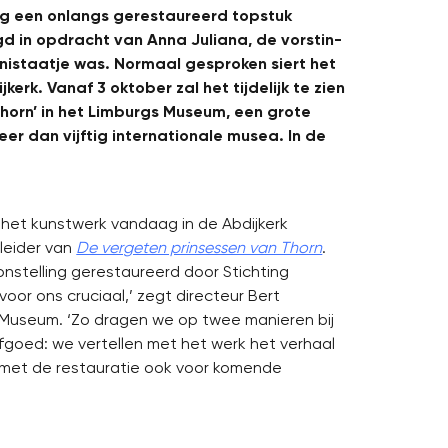
g een onlangs gerestaureerd topstuk
gd in opdracht van Anna Juliana, de vorstin-
nistaatje was. Normaal gesproken siert het
erk. Vanaf 3 oktober zal het tijdelijk te zien
Thorn’ in het Limburgs Museum, een grote
eer dan vijftig internationale musea. In de
het kunstwerk vandaag in de Abdijkerk
tleider van
De vergeten prinsessen van Thorn
.
nstelling gerestaureerd door Stichting
voor ons cruciaal,’ zegt directeur Bert
 Museum. ‘Zo dragen we op twee manieren bij
goed: we vertellen met het werk het verhaal
t met de restauratie ook voor komende