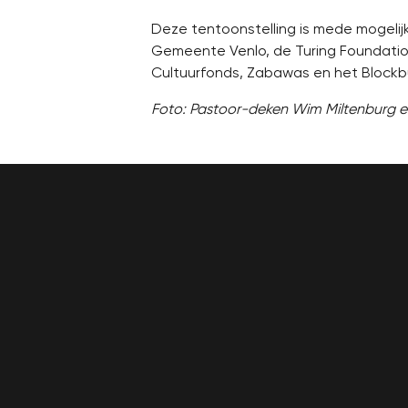
Deze tentoonstelling is mede mogelij
Gemeente Venlo, de Turing Foundation,
Cultuurfonds, Zabawas en het Blockb
Foto: Pastoor-deken Wim Miltenburg en 