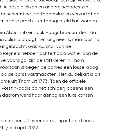
ld. Al deze plekken en andere schades zijn
 beschermt het verfoppervlak en verzadigt de
eer in volle pracht tentoongesteld kan worden.
ren Alice Limb en Luuk Hoogstede ontdekt dat
a Juliana draagt niet origineel is, maar pas ná
s aangebracht. Gastcurator van de
na Reyners hebben achterhaald wat er aan de
 vervaardigd, zijn de stiftkleren in Thorn
Voortaan droegen de dames een losse kraag
 op de borst vastmaakten. Het duidelijkst is dit
dame uit Thorn uit 1773. Toen de officiële
 vorstin-abdis op het schilderij opeens een
n daarom werd haar alsnog een luxe kanten
bruiklenen uit meer dan vijftig internationale
1 t/m 3 april 2022.