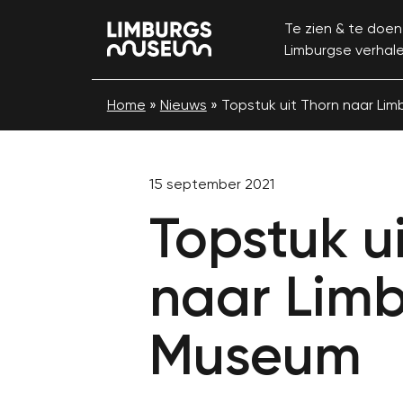
Te zien & te doen
Limburgse verhal
Home
»
Nieuws
»
Topstuk uit Thorn naar Li
15 september 2021
Topstuk u
naar Lim
Museum