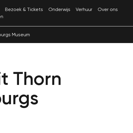
Bezoek & Tickets
Onderwijs
Verhuur
Over ons
en
mburgs Museum
it Thorn
burgs