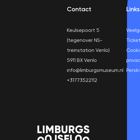
Contact
Links
Keulsepoort 5
Veelg
(tegenover NS-
Ticke
treinstation Venlo)
Cooki
5911 BX Venlo
privac
info@limburgsmuseum.nl
Perski
+31773522112