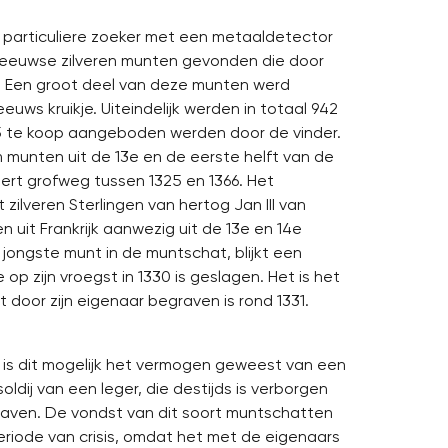
 particuliere zoeker met een metaaldetector
leeuwse zilveren munten gevonden die door
. Een groot deel van deze munten werd
uws kruikje. Uiteindelijk werden in totaal 942
5 te koop aangeboden werden door de vinder.
om munten uit de 13e en de eerste helft van de
ert grofweg tussen 1325 en 1366. Het
zilveren Sterlingen van hertog Jan III van
n uit Frankrijk aanwezig uit de 13e en 14e
jongste munt in de muntschat, blijkt een
e op zijn vroegst in 1330 is geslagen. Het is het
door zijn eigenaar begraven is rond 1331.
is dit mogelijk het vermogen geweest van een
ldij van een leger, die destijds is verborgen
raven. De vondst van dit soort muntschatten
eriode van crisis, omdat het met de eigenaars