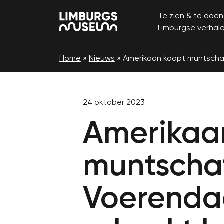
Te zien & te doen
Limburgse verhal
Home
»
Nieuws
»
Amerikaan koopt muntschat
24 oktober 2023
Amerikaa
muntscha
Voerenda