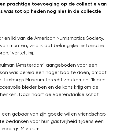
en prachtige toevoeging op de collectie van
s was tot op heden nog niet in de collectie
 en lid van de American Numismatics Society.
van munten, vind ik dat belangrijke historische
n,’ vertelt hij.
Schulman (Amsterdam) aangeboden voor een
eson was bereid een hoger bod te doen, omdat
het Limburgs Museum terecht zou komen. ‘Ik ben
succesvolle bieder ben en de kans krijg om de
chenken. Daar hoort de Voerendaalse schat
 een gebaar van zijn goede wil en vriendschap
e bedanken voor hun gastvrijheid tijdens een
 Limburgs Museum.