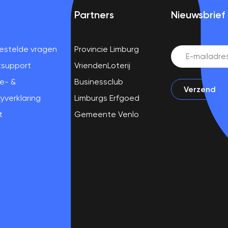
Partners
Nieuwsbrief
estelde vragen
Provincie Limburg
Email
(Vereist)
tsupport
VriendenLoterij
e- &
Businessclub
yverklaring
Limburgs Erfgoed
t
Gemeente Venlo