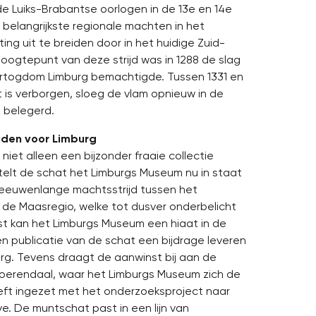
de Luiks-Brabantse oorlogen in de 13e en 14e
belangrijkste regionale machten in het
hting uit te breiden door in het huidige Zuid-
oogtepunt van deze strijd was in 1288 de slag
Hertogdom Limburg bemachtigde. Tussen 1331 en
 is verborgen, sloeg de vlam opnieuw in de
 belegerd.
den voor Limburg
iet alleen een bijzonder fraaie collectie
elt de schat het Limburgs Museum nu in staat
 eeuwenlange machtsstrijd tussen het
de Maasregio, welke tot dusver onderbelicht
st kan het Limburgs Museum een hiaat in de
n publicatie van de schat een bijdrage leveren
rg. Tevens draagt de aanwinst bij aan de
Voerendaal, waar het Limburgs Museum zich de
eeft ingezet met het onderzoeksproject naar
e. De muntschat past in een lijn van