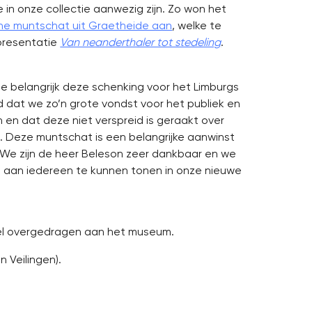
in onze collectie aanwezig zijn. Zo won het
che muntschat uit Graetheide aan
, welke te
epresentatie
Van neanderthaler tot stedeling
.
e belangrijk deze schenking voor het Limburgs
d dat we zo’n grote vondst voor het publiek en
en dat deze niet verspreid is geraakt over
d. Deze muntschat is een belangrijke aanwinst
j. ‘We zijn de heer Beleson zeer dankbaar en we
t aan iedereen te kunnen tonen in onze nieuwe
eel overgedragen aan het museum.
 Veilingen).