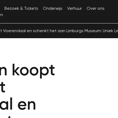
Bezoek & Tickets
Onderwijs
Verhuur
Over ons
en
 Voerendaal en schenkt het aan Limburgs Museum: Uniek L
n koopt
t
al en