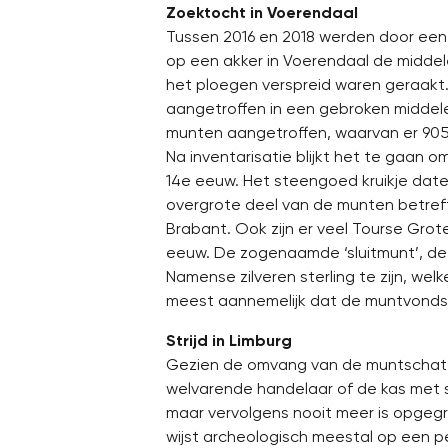
Zoektocht in Voerendaal
Tussen 2016 en 2018 werden door een
op een akker in Voerendaal de midde
het ploegen verspreid waren geraakt
aangetroffen in een gebroken middelee
munten aangetroffen, waarvan er 90
Na inventarisatie blijkt het te gaan 
14e eeuw. Het steengoed kruikje date
overgrote deel van de munten betreft 
Brabant. Ook zijn er veel Tourse Grote
eeuw. De zogenaamde ‘sluitmunt’, de 
Namense zilveren sterling te zijn, welk
meest aannemelijk dat de muntvondst 
Strijd in Limburg
Gezien de omvang van de muntschat 
welvarende handelaar of de kas met so
maar vervolgens nooit meer is opgeg
wijst archeologisch meestal op een p