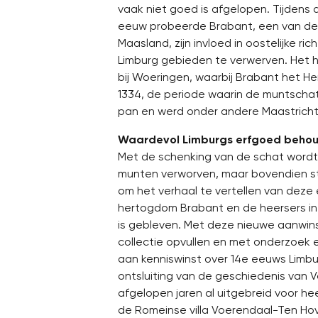
vaak niet goed is afgelopen. Tijdens 
eeuw probeerde Brabant, een van de 
Maasland, zijn invloed in oostelijke ric
Limburg gebieden te verwerven. Het h
bij Woeringen, waarbij Brabant het 
1334, de periode waarin de muntschat
pan en werd onder andere Maastricht
Waardevol Limburgs erfgoed behou
Met de schenking van de schat wordt n
munten verworven, maar bovendien st
om het verhaal te vertellen van deze
hertogdom Brabant en de heersers in 
is gebleven. Met deze nieuwe aanwin
collectie opvullen en met onderzoek e
aan kenniswinst over 14e eeuws Limbu
ontsluiting van de geschiedenis van 
afgelopen jaren al uitgebreid voor h
de Romeinse villa Voerendaal-Ten Hov