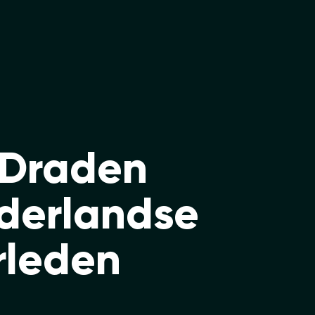
 Draden
derlandse
rleden