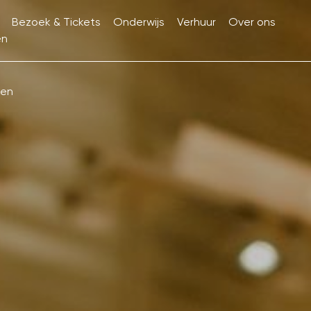
Bezoek & Tickets
Onderwijs
Verhuur
Over ons
en
ken