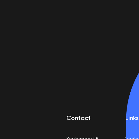
Contact
Links
Keulsepoort 5
Veelg