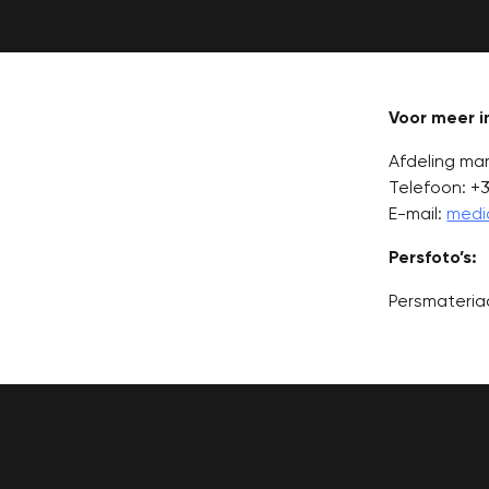
Voor meer i
Afdeling ma
Telefoon: +3
E-mail:
medi
Persfoto’s:
Persmateriaa