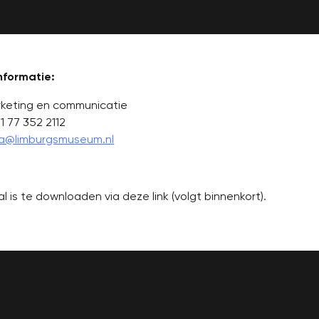
nformatie:
rketing en communicatie
1 77 352 2112
a@limburgsmuseum.nl
l is te downloaden via deze link (volgt binnenkort).