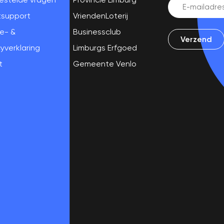
Email
(Vereist)
tsupport
VriendenLoterij
e- &
Businessclub
yverklaring
Limburgs Erfgoed
t
Gemeente Venlo