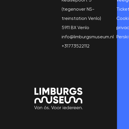
(tegenover NS-
Ticke
treinstation Venlo)
Cooki
5911 BX Venlo
privac
info@limburgsmuseum.nl
Perski
+31773522112