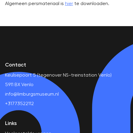
Algemeen persmateriaal is
hier
te downloaden.
Contact
Keulsepoort 5 (tegenover NS-treinstation Venlo)
5911 BX Venlo
info@limburgsmuseum.nl
+31773522112
Links