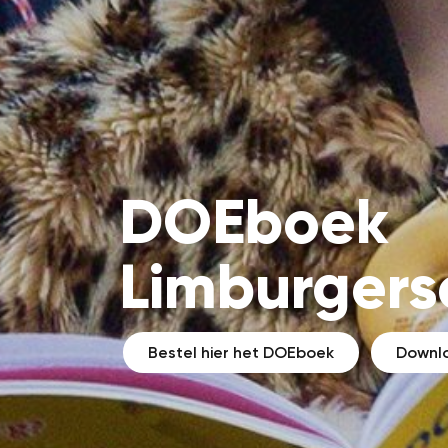
DOEboek
Limburger
Bestel hier het DOEboek
Downlo