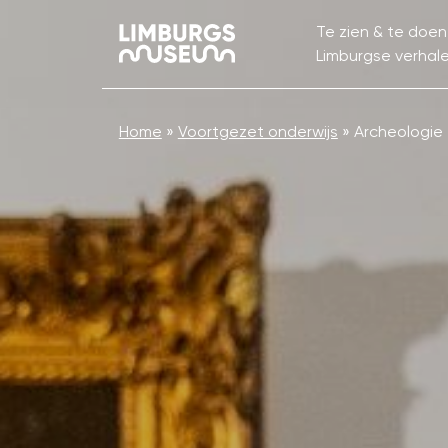
Te zien & te doen
Limburgse verhal
Home
»
Voortgezet onderwijs
»
Archeologie 