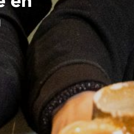
e en
n