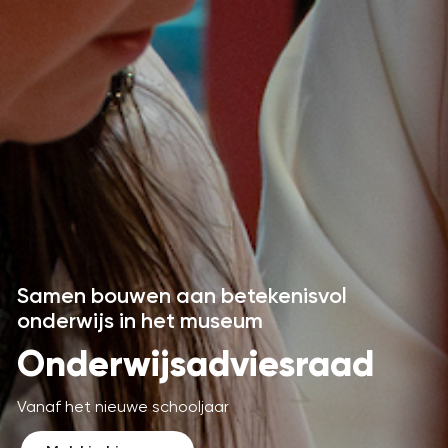
Samen bouwen aan betekenisvol
onderwijs in het museum
Onderwijsadviesraad
Vanaf het nieuwe schooljaar