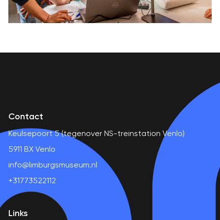
Contact
Keulsepoort 5 (tegenover NS-treinstation Venlo)
5911 BX Venlo
info@limburgsmuseum.nl
+31773522112
Links