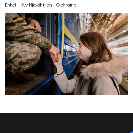
Enkel – Ilvy Njiokiktjien– Oekraïne.