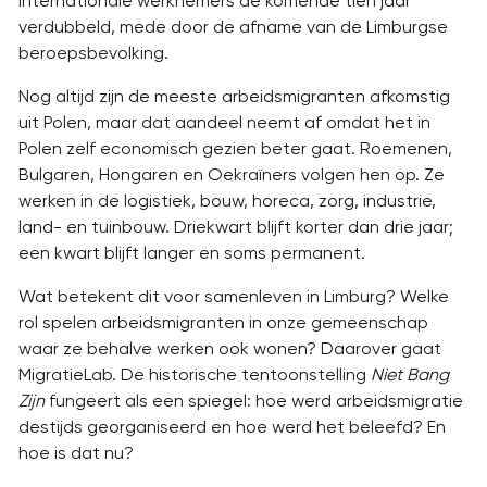
internationale werknemers de komende tien jaar
verdubbeld, mede door de afname van de Limburgse
beroepsbevolking.
Nog altijd zijn de meeste arbeidsmigranten afkomstig
uit Polen, maar dat aandeel neemt af omdat het in
Polen zelf economisch gezien beter gaat. Roemenen,
Bulgaren, Hongaren en Oekraïners volgen hen op. Ze
werken in de logistiek, bouw, horeca, zorg, industrie,
land- en tuinbouw. Driekwart blijft korter dan drie jaar;
een kwart blijft langer en soms permanent.
Wat betekent dit voor samenleven in Limburg? Welke
rol spelen arbeidsmigranten in onze gemeenschap
waar ze behalve werken ook wonen? Daarover gaat
MigratieLab. De historische tentoonstelling
Niet Bang
Zijn
fungeert als een spiegel: hoe werd arbeidsmigratie
destijds georganiseerd en hoe werd het beleefd? En
hoe is dat nu?