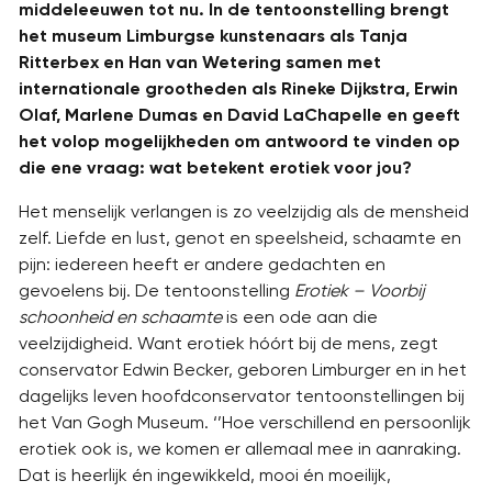
middeleeuwen tot nu. In de tentoonstelling brengt
het museum Limburgse kunstenaars als Tanja
Ritterbex en Han van Wetering samen met
internationale grootheden als Rineke Dijkstra, Erwin
Olaf, Marlene Dumas en David LaChapelle en geeft
het volop mogelijkheden om antwoord te vinden op
die ene vraag: wat betekent erotiek voor jou?
Het menselijk verlangen is zo veelzijdig als de mensheid
zelf. Liefde en lust, genot en speelsheid, schaamte en
pijn: iedereen heeft er andere gedachten en
gevoelens bij. De tentoonstelling
Erotiek – Voorbij
schoonheid en schaamte
is een ode aan die
veelzijdigheid. Want erotiek hóórt bij de mens, zegt
conservator Edwin Becker, geboren Limburger en in het
dagelijks leven hoofdconservator tentoonstellingen bij
het Van Gogh Museum. ‘’Hoe verschillend en persoonlijk
erotiek ook is, we komen er allemaal mee in aanraking.
Dat is heerlijk én ingewikkeld, mooi én moeilijk,