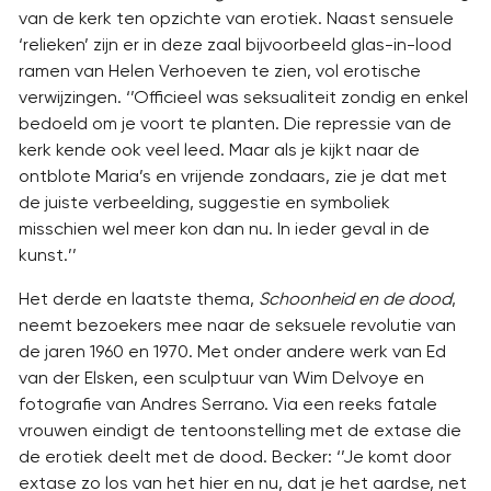
van de kerk ten opzichte van erotiek. Naast sensuele
‘relieken’ zijn er in deze zaal bijvoorbeeld glas-in-lood
ramen van Helen Verhoeven te zien, vol erotische
verwijzingen. ‘’Officieel was seksualiteit zondig en enkel
bedoeld om je voort te planten. Die repressie van de
kerk kende ook veel leed. Maar als je kijkt naar de
ontblote Maria’s en vrijende zondaars, zie je dat met
de juiste verbeelding, suggestie en symboliek
misschien wel meer kon dan nu. In ieder geval in de
kunst.’’
Het derde en laatste thema,
Schoonheid en de dood
,
neemt bezoekers mee naar de seksuele revolutie van
de jaren 1960 en 1970. Met onder andere werk van Ed
van der Elsken, een sculptuur van Wim Delvoye en
fotografie van Andres Serrano. Via een reeks fatale
vrouwen eindigt de tentoonstelling met de extase die
de erotiek deelt met de dood. Becker: ‘’Je komt door
extase zo los van het hier en nu, dat je het aardse, net