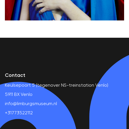
Contact
Keulsepoort 5 (tegenover NS-treinstation Venlo)
5911 BX Venlo
info@limburgsmuseum.nl
+31773522112