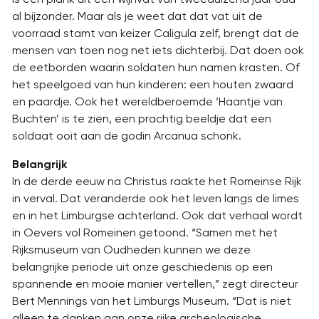
al bijzonder. Maar als je weet dat dat vat uit de
voorraad stamt van keizer Caligula zelf, brengt dat de
mensen van toen nog net iets dichterbij. Dat doen ook
de eetborden waarin soldaten hun namen krasten. Of
het speelgoed van hun kinderen: een houten zwaard
en paardje. Ook het wereldberoemde ‘Haantje van
Buchten’ is te zien, een prachtig beeldje dat een
soldaat ooit aan de godin Arcanua schonk.
Belangrijk
In de derde eeuw na Christus raakte het Romeinse Rijk
in verval. Dat veranderde ook het leven langs de limes
en in het Limburgse achterland. Ook dat verhaal wordt
in Oevers vol Romeinen getoond. “Samen met het
Rijksmuseum van Oudheden kunnen we deze
belangrijke periode uit onze geschiedenis op een
spannende en mooie manier vertellen,” zegt directeur
Bert Mennings van het Limburgs Museum. “Dat is niet
alleen te danken aan onze rijke archeologische