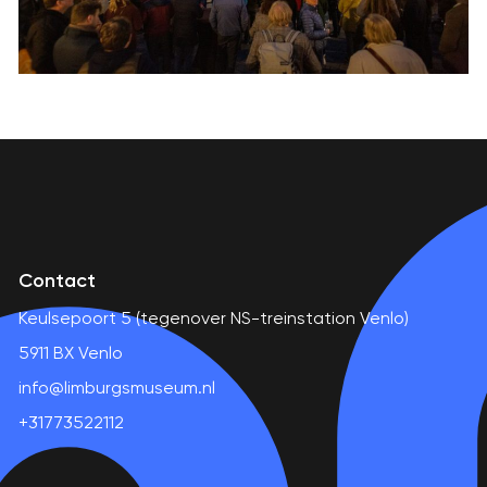
Contact
Keulsepoort 5 (tegenover NS-treinstation Venlo)
5911 BX Venlo
info@limburgsmuseum.nl
+31773522112