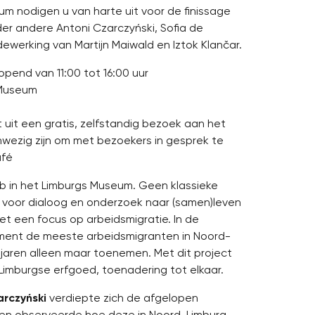
nodigen u van harte uit voor de finissage
er andere Antoni Czarczyński, Sofia de
ewerking van Martijn Maiwald en Iztok Klančar.
pend van 11:00 tot 16:00 uur
 Museum
uit een gratis, zelfstandig bezoek aan het
wezig zijn om met bezoekers in gesprek te
afé
b in het Limburgs Museum. Geen klassieke
 voor dialoog en onderzoek naar (samen)leven
t een focus op arbeidsmigratie. In de
ment de meeste arbeidsmigranten in Noord-
 jaren alleen maar toenemen. Met dit project
Limburgse erfgoed, toenadering tot elkaar.
arczyński
verdiepte zich de afgelopen
n observeerde hoe deze in Noord-Limburg