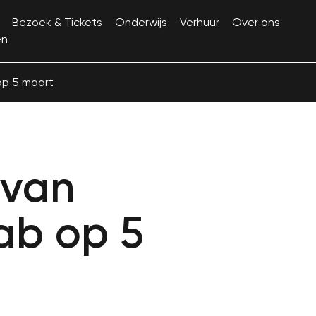
Bezoek & Tickets
Onderwijs
Verhuur
Over ons
en
op 5 maart
 van
ab op 5