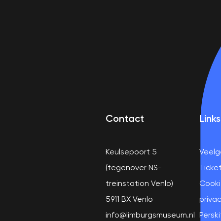
Contact
Links
Keulsepoort 5
Veelg
(tegenover NS-
Ticke
treinstation Venlo)
Cooki
5911 BX Venlo
privac
info@limburgsmuseum.nl
Perski