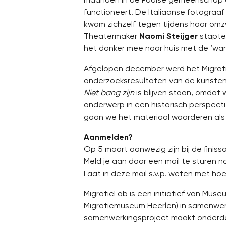
functioneert. De Italiaanse fotograa
kwam zichzelf tegen tijdens haar omz
Theatermaker
Naomi Steijger
stapte 
het donker mee naar huis met de ‘wan
Afgelopen december werd het Migra
onderzoeksresultaten van de kunstena
Niet bang zijn
is blijven staan, omdat 
onderwerp in een historisch perspec
gaan we het materiaal waarderen als
Aanmelden?
Op 5 maart aanwezig zijn bij de fini
Meld je aan door een mail te sturen 
Laat in deze mail s.v.p. weten met ho
MigratieLab is een initiatief van Mu
Migratiemuseum Heerlen) in samenwer
samenwerkingsproject maakt onderdee