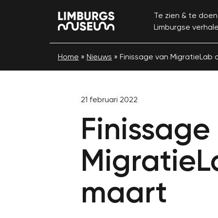
Te zien & te doen
Limburgse verhal
Home
»
Nieuws
»
Finissage van MigratieLab 
21 februari 2022
Finissage
MigratieL
maart