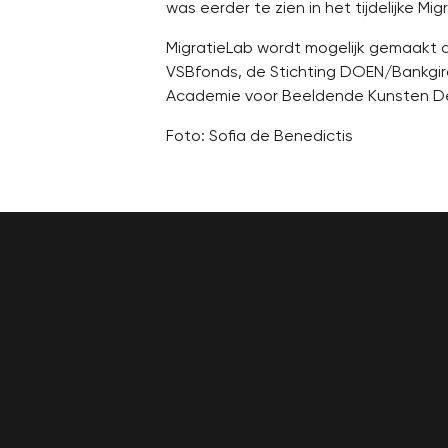
was eerder te zien in het tijdelijke Mi
MigratieLab wordt mogelijk gemaakt d
VSBfonds, de Stichting DOEN/Bankgiro
Academie voor Beeldende Kunsten D
Foto: Sofia de Benedictis