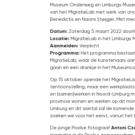
Museum Onderweg en Limburgs Museum 
van het MigratieLab met werk van ond
Benedictis en Naomi Steijger. Met med
Datum:
Zaterdag 5 maart 2022 doorlo
Locatie:
MigratieLab in het Limburgs
Aanmelden:
Verplicht
Programma:
Het programma bestaat 
MigratieLab, waar de kunstenaars aan
gaan en een drankje in het Museumc
Op 15 oktober opende het MigratieLa
tentoonstelling, maar een werkplaats
en (samen)werken in Noord-Limburg me
provincie wonen en werken op dit mo
Limburg en dit aantal zal de komende
zoeken we voor het eerst, vanuit het 
De jonge Poolse fotograaf
Antoni Cz
maanden in de Poolse gemeenschap e