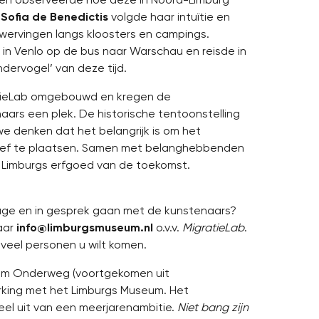
f
Sofia de Benedictis
volgde haar intuïtie en
wervingen langs kloosters en campings.
in Venlo op de bus naar Warschau en reisde in
dervogel’ van deze tijd.
tieLab omgebouwd en kregen de
ars een plek. De historische tentoonstelling
we denken dat het belangrijk is om het
tief te plaatsen. Samen met belanghebbenden
 Limburgs erfgoed van de toekomst.
ssage en in gesprek gaan met de kunstenaars?
naar
info@limburgsmuseum.nl
o.v.v.
MigratieLab
.
eveel personen u wilt komen.
seum Onderweg (voortgekomen uit
king met het Limburgs Museum. Het
l uit van een meerjarenambitie.
Niet bang zijn