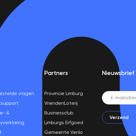
Partners
Nieuwsbrief
estelde vragen
Provincie Limburg
Email
(Vereist)
tsupport
VriendenLoterij
e- &
Businessclub
yverklaring
Limburgs Erfgoed
t
Gemeente Venlo