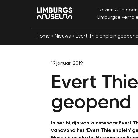
Te zien & te doen
Limburgse verhal
Home
»
Nieuws
»
Evert Thielenplein geopen
19 januari 2019
Evert Thi
geopend
In het bijzijn van kunstenaar Evert
vanavond het ‘Evert Thielenplein’ g
Museum en vlakbij Museum van Bomm