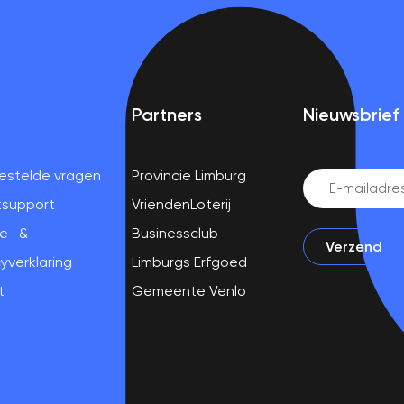
Partners
Nieuwsbrief
estelde vragen
Provincie Limburg
Email
(Vereist)
tsupport
VriendenLoterij
e- &
Businessclub
yverklaring
Limburgs Erfgoed
t
Gemeente Venlo