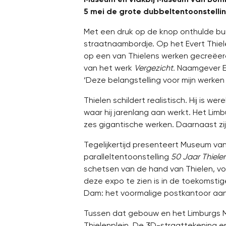
5 mei de grote dubbeltentoonstellin
Met een druk op de knop onthulde b
straatnaambordje. Op het Evert Thiel
op een van Thielens werken gecreëer
van het werk
Vergezicht.
Naamgever Eve
‘Deze belangstelling voor mijn werken
Thielen schildert realistisch. Hij is w
waar hij jarenlang aan werkt. Het Limb
zes gigantische werken. Daarnaast zijn 
Tegelijkertijd presenteert Museum v
paralleltentoonstelling
50 Jaar Thiele
schetsen van de hand van Thielen, voor
deze expo te zien is in de toekomst
Dam: het voormalige postkantoor aan 
Tussen dat gebouw en het Limburgs M
Thielenplein. De 3D-straattekening e