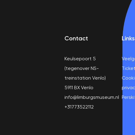
Contact
Links
Keulsepoort 5
Veelg
(tegenover NS-
Ticke
treinstation Venlo)
Cooki
5911 BX Venlo
privac
info@limburgsmuseum.nl
Perski
+31773522112