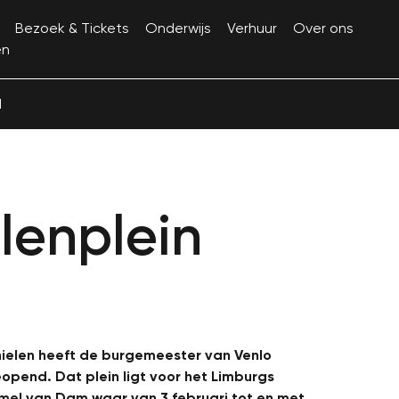
Bezoek & Tickets
Onderwijs
Verhuur
Over ons
en
d
elenplein
 Thielen heeft de burgemeester van Venlo
eopend. Dat plein ligt voor het Limburgs
el van Dam waar van 3 februari tot en met