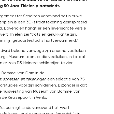
g 50 Jaar Thielen plaatsvindt.
urgemeester Scholten vanavond het nieuwe
enplein is een 3D-straattekening geïnspireerd
d. Bovendien hangt er een levensgrote versie
rt Thielen zei ‘trots en gelukkig’ te zijn.
 in mijn geboortestad is hartverwarmend.’
ereldwijd bekend vanwege zijn enorme veelluiken
urgs Museum toont al die veelluiken, in totaal
er zo’n 115 kleinere schilderijen te zien.
an Bommel van Dam in de
n: schetsen en tekeningen
een selectie van 75
studies voor zijn schilderijen. Bijzonder is dat
ige huisvesting van Museum van Bommel van
de Keulsepoort in Venlo.
useum ligt sinds vanavond het Evert
n de levensgrote replica van
Vergezicht
zijn