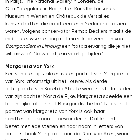
in Parijs, The National Gallery in Londen, de
Gemäldegalerie in Berlijn, het Kunsthistorisches
Museum in Wenen en Châteaux de Versailles:
kunstschatten die nooit eerder in Nederland te zien
waren. Volgens conservator Remco Beckers maakt de
middeleeuwse setting met muziek en verhalen van
Bourgondiërs in Limburg
een ‘totaalervaring die je niet
wilt missen’. ‘Je waant je in voorbije tijden.’
Margareta van York
Een van die topstukken is een portret van Margareta
van York, afkomstig uit het Louvre. Als derde
echtgenote van Karel de Stoute werd ze stiefmoeder
van zijn dochter Maria de Rijke. Margareta speelde een
belangrijke rol aan het Bourgondische hof. Naast het
portret van Margareta van York is ook haar
schitterende kroon te bewonderen. Dat kroontje,
bezet met edelstenen en haar naam in letters van
émail, schonk Margareta aan de Dom van Aken, waar