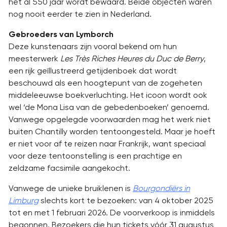
het al 550 jaar wordt bewaard. Beide objecten waren
nog nooit eerder te zien in Nederland.
Gebroeders van Lymborch
Deze kunstenaars zijn vooral bekend om hun
meesterwerk
Les Très Riches Heures du Duc de Berry
,
een rijk geïllustreerd getijdenboek dat wordt
beschouwd als een hoogtepunt van de zogeheten
middeleeuwse boekverluchting. Het icoon wordt ook
wel ‘de Mona Lisa van de gebedenboeken’ genoemd.
Vanwege opgelegde voorwaarden mag het werk niet
buiten Chantilly worden tentoongesteld. Maar je hoeft
er niet voor af te reizen naar Frankrijk, want speciaal
voor deze tentoonstelling is een prachtige en
zeldzame facsimile aangekocht.
Vanwege de unieke bruiklenen is
Bourgondiërs in
Limburg
slechts kort te bezoeken: van 4 oktober 2025
tot en met 1 februari 2026. De voorverkoop is inmiddels
begonnen. Bezoekers die hun tickets vóór 31 augustus