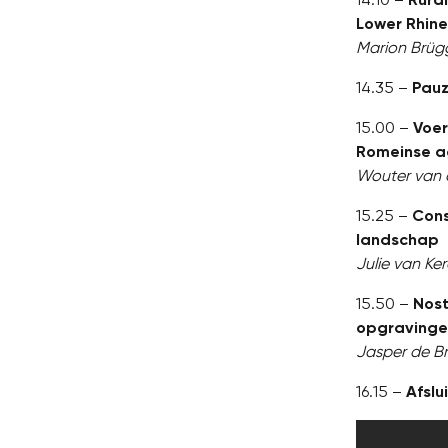
Lower Rhine
Marion Brüg
14.35 –
Pau
15.00 –
Voer
Romeinse ag
Wouter van 
15.25 –
Cons
landschap
Julie van Ke
15.50 –
Nost
opgraving
Jasper de Br
16.15 –
Afslu