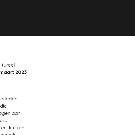
ltureel
1 maart 2023
verleden
die
logen aan
o’s,
en, kruiken
terwerk.