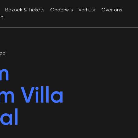
Bezoek & Tickets
Onderwijs
Verhuur
Over ons
en
aal
m
 Villa
al