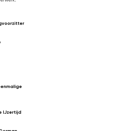
voorzitter
e
toenmalige
 IJzertijd
e German