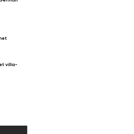
het
t villa-