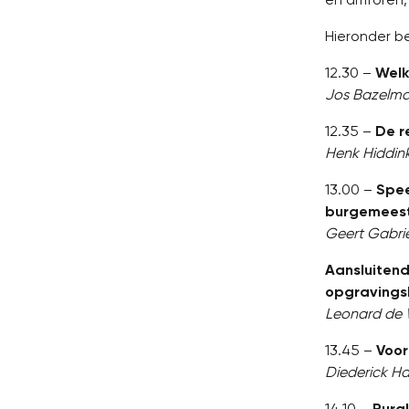
Hieronder b
12.30 –
Welk
Jos Bazelma
12.35 –
De r
Henk Hiddin
13.00 –
Spee
burgemeest
Geert Gabri
Aansluitend
opgravingsl
Leonard de 
13.45 –
Voor
Diederick H
14.10 –
Rural