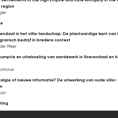
 region
gler
ze
endaal in het villa-landschap. De plantaardige kant van 
rarisch bedrijf in bredere context
der Meer
umptie en uitwisseling van aardewerk in Voerendaal en he
rckhove
algie of nieuwe informatie? De uitwerking van oude villa-
en
uin
iting