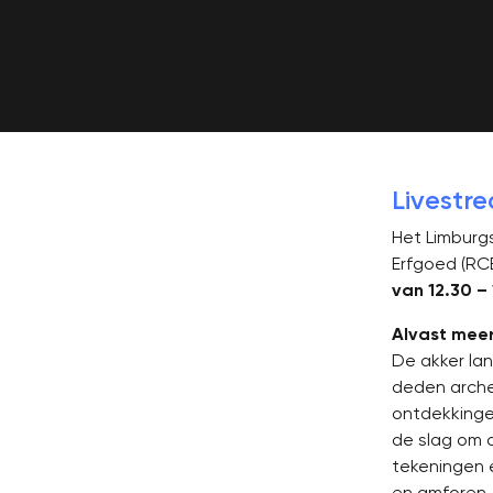
Livestr
Het Limburgs
Erfgoed (RC
van 12.30 – 
Alvast mee
De akker lan
deden arche
ontdekkinge
de slag om d
tekeningen 
en amforen,