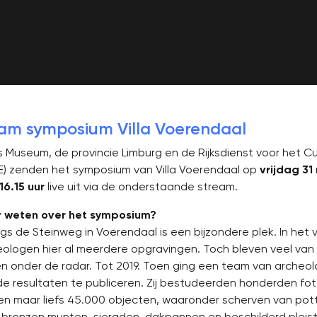
eam symposium Villa Voerendaal
 Museum, de provincie Limburg en de Rijksdienst voor het Cu
E) zenden het symposium van Villa Voerendaal op
vrijdag 3
16.15 uur
live uit via de onderstaande stream.
r weten over het symposium?
gs de Steinweg in Voerendaal is een bijzondere plek. In het 
ologen hier al meerdere opgravingen. Toch bleven veel van 
n onder de radar. Tot 2019. Toen ging een team van archeo
e resultaten te publiceren. Zij bestudeerden honderden fot
en maar liefs 45.000 objecten, waaronder scherven van pott
 bronzen munten, sieraden, dakpannen en beschilderd pleis