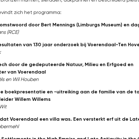
evindt zich het programma:
omstwoord door Bert Mennings (Limburgs Museum) en dag
ns (RCE)
esultaten van 130 jaar onderzoek bij Voerendaal-Ten Hov
k
ch door de gedeputeerde Natuur, Milieu en Erfgoed en
er van Voerendaal
ëls en Wil Houben
e boekpresentatie en -uitreiking aan de familie van de 
eider Willem Willems
Wit
dat Voerendaal een villa was. Een versterkt erf uit de Late
abermehl
 Settlements in the High Empire and Late Antiquity in th