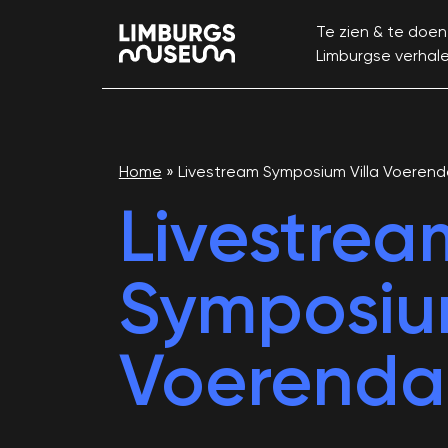
Te zien & te doen
Limburgse verhal
Home
»
Livestream Symposium Villa Voerend
Livestrea
Symposium
Voerenda