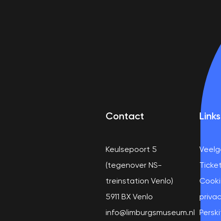
Contact
Links
Keulsepoort 5
Veelg
(tegenover NS-
Ticke
treinstation Venlo)
Cooki
5911 BX Venlo
privac
info@limburgsmuseum.nl
Perski