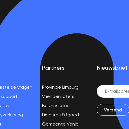
Partners
Nieuwsbrief
estelde vragen
Provincie Limburg
Email
(Vereist)
tsupport
VriendenLoterij
e- &
Businessclub
yverklaring
Limburgs Erfgoed
t
Gemeente Venlo