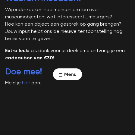
Wij onderzoeken hoe mensen praten over
museumobjecten: wat interesseert Limburgers?
Hoe kan een object een gesprek op gang brengen?
Jouw input helpt ons de nieuwe tentoonstelling nog
beter vorm te geven.
Extra leuk:
als dank voor je deelname ontvang je een
cadeaubon van €30
!
Doe mee!
Menu
Meld je
hier
aan.
Vragen?
Neem contact op met Saartje Hoogland via
s.hoogland@limburgsmuseum.nl.