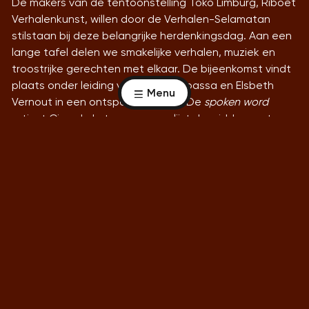
De makers van de tentoonstelling Toko Limburg, Riboet
Verhalenkunst, willen door de Verhalen-Selamatan
stilstaan bij deze belangrijke herdenkingsdag. Aan een
lange tafel delen we smakelijke verhalen, muziek en
troostrijke gerechten met elkaar. De bijeenkomst vindt
plaats onder leiding van Wendy Ripassa en Elsbeth
Menu
Vernout in een ontspannen sfeer. De
spoken word
artiest Cisco Lekatompessy omlijst de middag met een
performance die aansluit bij het thema herdenken.
Datum:
Locatie:
Aantal deelnemers:
Kosten: