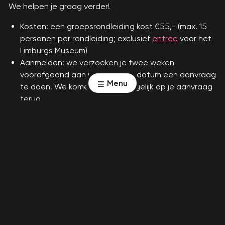
We helpen je graag verder!
Kosten: een groepsrondleiding kost €55,- (max. 15
personen per rondleiding; exclusief
entree
voor het
Limburgs Museum)
Aanmelden: we verzoeken je twee weken
voorafgaand aan je gewenste datum een aanvraag
Menu
te doen. We komen zo snel mogelijk op je aanvraag
terug.