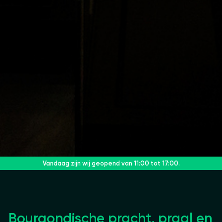
Vandaag zijn wij geopend
van 11:00 tot 17:00.
B
ourgondische pracht, praal en