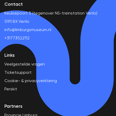
Contact
Keulsepoort 5 (tegenover NS-treinstation Venlo)
5911 BX Venlo
info@limburgsmuseum.nl
+31773522112
Links
Veelgestelde vragen
Ticketsupport
Cookie- & privacyverklaring
Perskit
Partners
Provincie Limburg