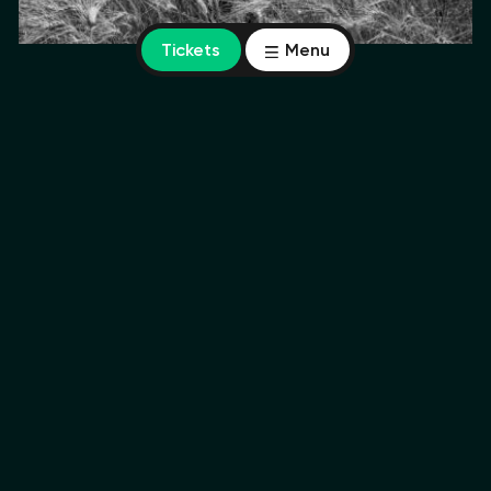
Tickets
Menu
Winnaar Zilveren Camera 2023
De Palestijns-Nederlandse documentaire fotograaf en
filmmaker Sakir Khader won de Zilveren Camera 2023
met zijn indrukwekkende zwart-wit serie
Het leven op
de
West Bank voor 7 oktober.
De jury zegt er het
volgende over: “De serie valt op door de fotografische
kwaliteit en emotionele impact. Je ziet dat de
fotograaf al langere tijd met dit onderwerp begaan is
en contact weet te maken met de inwoners van de
regio. Met deze serie wordt erop gewezen dat, terwijl
de ogen sinds 7 oktober massaal op Gaza gericht zijn,
de bewoners van de Westelijke Jordaanoever
gedurende het gehele jaar óók onder hoogspanning
hebben geleefd, met tragische gevolgen.”