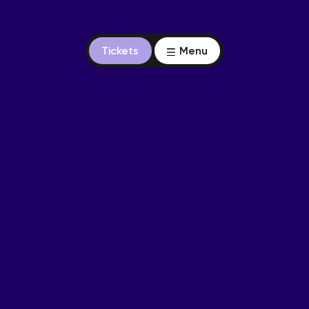
Tickets
Menu
Nieuwe portrettengalerij
Limburgers gezocht!
Nomineer jouw Limburger